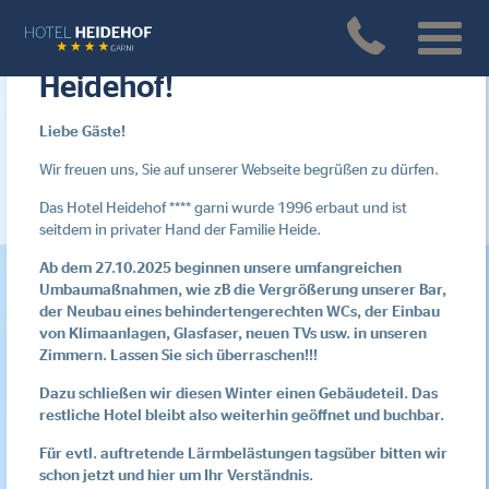
Herzlich Willkommen im
Heidehof!
Ihr Hotel im Herzen
Liebe Gäste!
Schleswig-Holsteins
Wir freuen uns, Sie auf unserer Webseite begrüßen zu dürfen.
Das Hotel Heidehof **** garni wurde 1996 erbaut und ist
Willkommen im Hotel Heidehof
seitdem in privater Hand der Familie Heide.
Ab dem 27.10.2025 beginnen unsere umfangreichen
Umbaumaßnahmen, wie zB die Vergrößerung unserer Bar,
der Neubau eines behindertengerechten WCs, der Einbau
von Klimaanlagen, Glasfaser, neuen TVs usw. in unseren
Zimmern. Lassen Sie sich überraschen!!!
Dazu schließen wir diesen Winter einen Gebäudeteil. Das
restliche Hotel bleibt also weiterhin geöffnet und buchbar.
Für evtl. auftretende Lärmbelästungen tagsüber bitten wir
schon jetzt und hier um Ihr Verständnis.