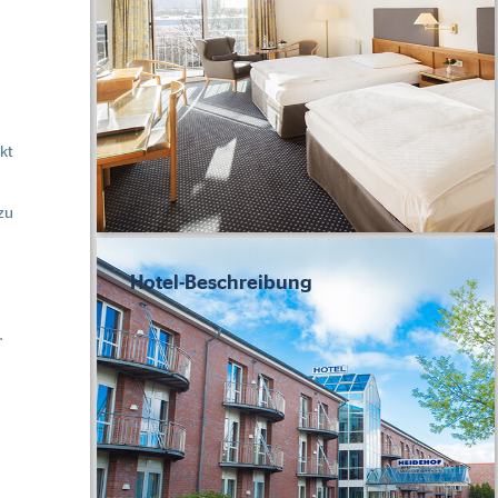
nkt
zu
Hotel-Beschreibung
.