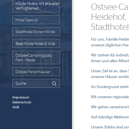
H3ide Hotels mit aktueller
Ostsee-Ca
Verfügbarkeit
Heidehof, 
Hotel Seelust
Stadthote
Stadthotel Eckernförde
Für uns, Familie Heide
BeachSide Hotel & Villa
unseres täglichen Ha
Wir stehen für indivi
Ostsee-Campingplatz
Fam. Heide
Ihnen und allen Mitar
Unser Ziel ist es, das
Ostsee Ferienhäuser
unserer Häuser wohlz
Im Vordergrund steht 
Mit unseren regional
Impressum
Datenschutz
Wir gehen verantwort
AGB
Auf ständige Weitere
Unsere Stärke sind un